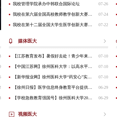
我校管理学院承办中韩联合国际论坛
07-26
我校在第六届全国高校教师教学创新大赛中斩获佳绩
07-24
我校在第十二届全国大学生医学创新大赛暨“一带一路”国际竞赛复赛中再获佳绩
07-22
媒体医大
3
【江苏教育发布】暑假好去处！青少年来江苏科创研学，让成长与众不同③
07-10
0
【中国江苏网】徐州医科大学：以高水平精神文明建设赋能医学教育高质量发展
07-10
6
【新华报业网】徐州医科大学“药安心”实践团进社区筑牢基层安全用药防线
07-10
2
【徐州日报】医学信息终身教育平台提供一站式学习服务—— 智慧私教让学习更轻松
06-29
8
【学校急救教育强国号】徐州医科大学2026年急救知识技能大赛顺利举办并圆满落幕
06-29
视频医大