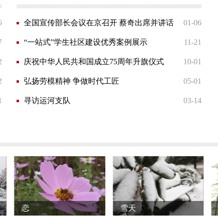
6
全国宣传部长会议在京召开 蔡奇出席并讲话
01-06
7
“一站式”学生社区建设优秀案例展示
11-21
2
庆祝中华人民共和国成立75周年升旗仪式
10-01
2
弘扬劳模精神 争做时代工匠
05-01
1
寻访运河支队
03-14
雪天
半色