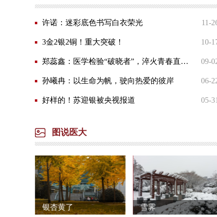
许诺：迷彩底色书写白衣荣光
11-2
3金2银2铜！重大突破！
10-1
郑蕊鑫：医学检验“破晓者”，淬火青春直博上交！
09-0
孙曦冉：以生命为帆，驶向热爱的彼岸
06-2
好样的！苏迎银被央视报道
05-3
图说医大
雪霁
恋