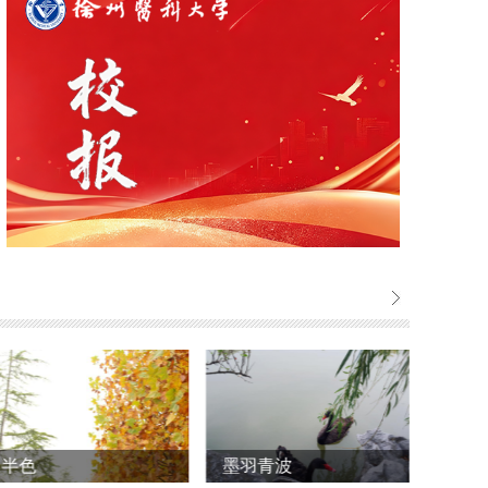
墨羽青波
夜
幸福