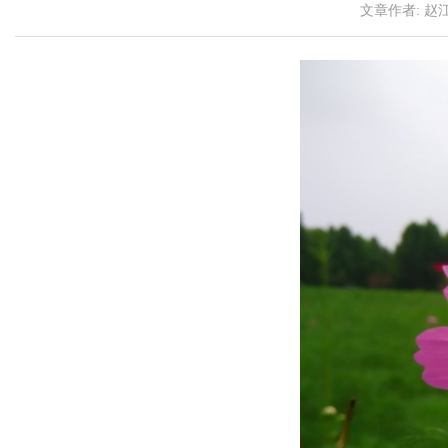
文章作者:
赵